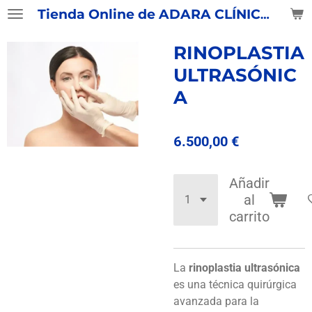
Tienda Online de ADARA CLÍNICAS
Ir
al
contenido
RINOPLASTIA
principal
ULTRASÓNIC
A
6.500,00 €
Añadir
al
carrito
La
rinoplastia ultrasónica
es una
técnica quirúrgica
avanzada para la